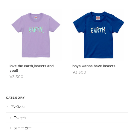
love the earth,insects and
boys wanna have insects
you!!
¥3,300
¥3,300
CATEGORY
アパレル
Tシャツ
スニーカー