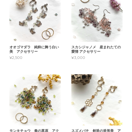
オオゴマダラ 純粋に舞う白い
スカシジャノメ 産まれたての
美 アクセサリー
愛情 アクセサリー
¥2,500
¥3,000
モンキチョウ 春の草原 アク
スズメバチ 創造の造形美 ア