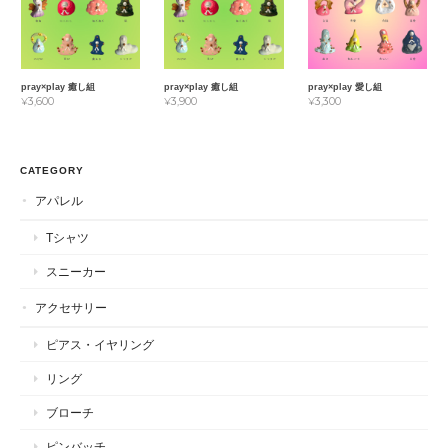
pray×play 癒し組
pray×play 癒し組
pray×play 愛し組
¥3,600
¥3,900
¥3,300
CATEGORY
アパレル
Tシャツ
スニーカー
アクセサリー
ピアス・イヤリング
リング
ブローチ
ピンバッチ