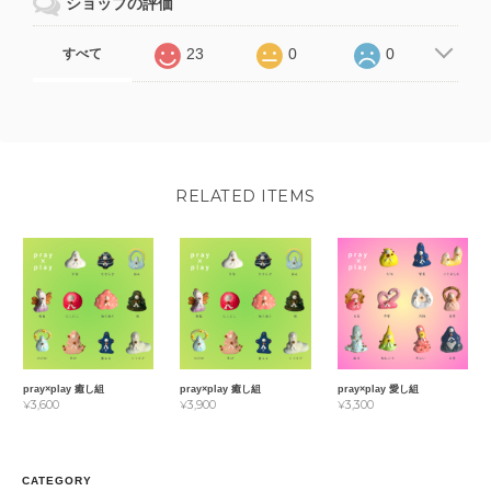
ショップの評価
23
0
0
すべて
RELATED ITEMS
pray×play 癒し組
pray×play 癒し組
pray×play 愛し組
¥3,600
¥3,900
¥3,300
CATEGORY