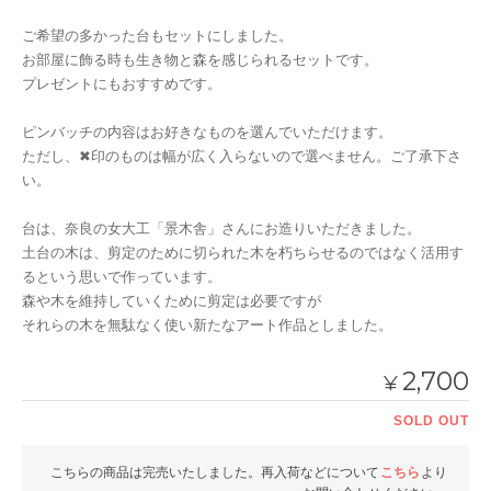
ご希望の多かった台もセットにしました。
お部屋に飾る時も生き物と森を感じられるセットです。
プレゼントにもおすすめです。
ピンバッチの内容はお好きなものを選んでいただけます。
ただし、✖︎印のものは幅が広く入らないので選べません。ご了承下さ
い。
台は、奈良の女大工「景木舎」さんにお造りいただきました。
土台の木は、剪定のために切られた木を朽ちらせるのではなく活用す
るという思いで作っています。
森や木を維持していくために剪定は必要ですが
それらの木を無駄なく使い新たなアート作品としました。
2,700
¥
SOLD OUT
こちらの商品は完売いたしました。再入荷などについて
こちら
より