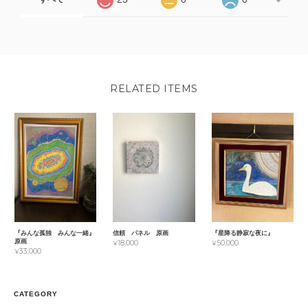
RELATED ITEMS
『みんな孤独 みんな一緒』
信頼 パネル 原画
『星降る静寂な夜に』
原画
¥18,000
¥50,000
¥33,000
CATEGORY