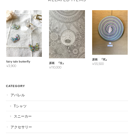
原画 『死』
fairy tale butterfly
原画 『生』
¥55,500
¥3,900
¥110,000
CATEGORY
アパレル
Tシャツ
スニーカー
アクセサリー