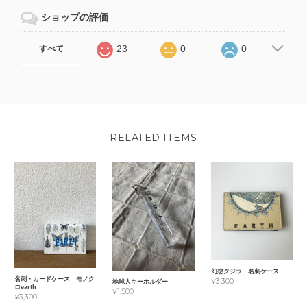
ショップの評価
23
0
0
すべて
RELATED ITEMS
幻想クジラ 名刺ケース
名刺・カードケース モノク
¥3,300
地球人キーホルダー
ロearth
¥1,500
¥3,300