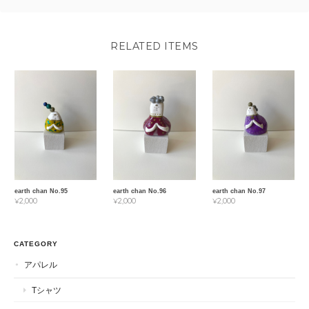
RELATED ITEMS
earth chan No.95
earth chan No.96
earth chan No.97
¥2,000
¥2,000
¥2,000
CATEGORY
アパレル
Tシャツ