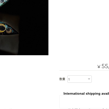
55
¥
数量
International shipping avai
Add to cart