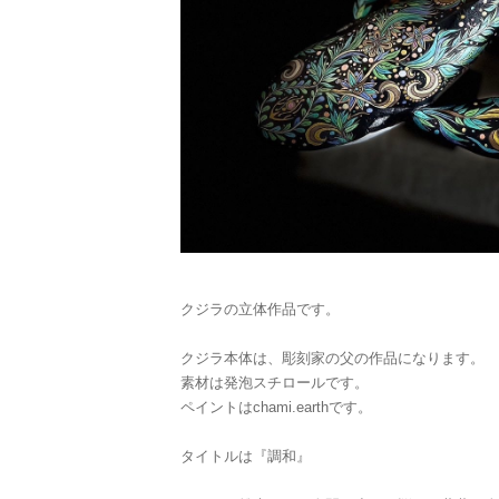
クジラの立体作品です。
クジラ本体は、彫刻家の父の作品になります。
素材は発泡スチロールです。
ペイントはchami.earthです。
タイトルは『調和』