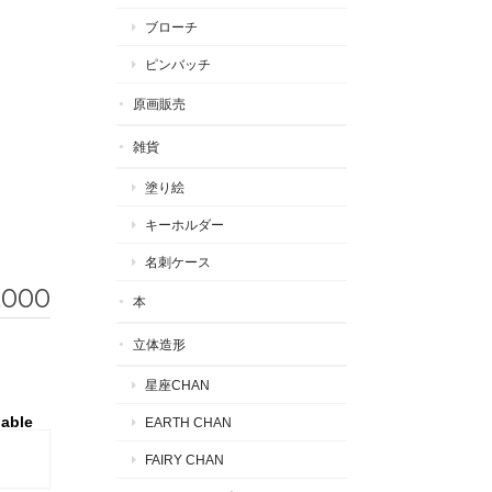
ブローチ
ピンバッチ
原画販売
雑貨
塗り絵
キーホルダー
名刺ケース
,000
本
立体造形
星座CHAN
lable
EARTH CHAN
FAIRY CHAN