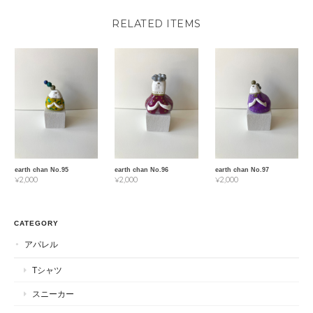
RELATED ITEMS
earth chan No.95
earth chan No.96
earth chan No.97
¥2,000
¥2,000
¥2,000
CATEGORY
アパレル
Tシャツ
スニーカー