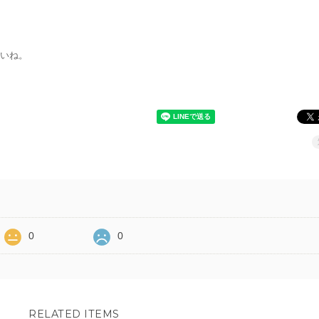
いね。
0
0
RELATED ITEMS