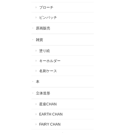
ブローチ
ピンバッチ
原画販売
雑貨
塗り絵
キーホルダー
名刺ケース
本
立体造形
星座CHAN
EARTH CHAN
FAIRY CHAN