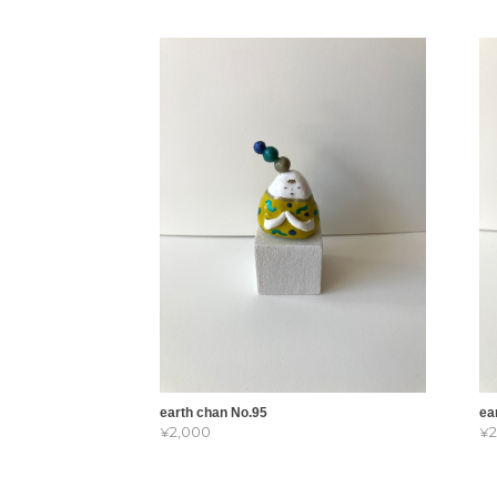
earth chan No.95
ea
¥2,000
¥