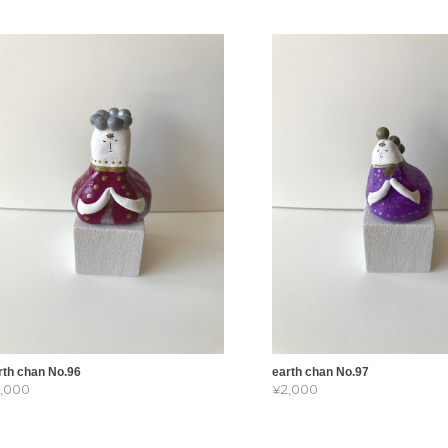
rth chan No.96
earth chan No.97
2,000
¥2,000