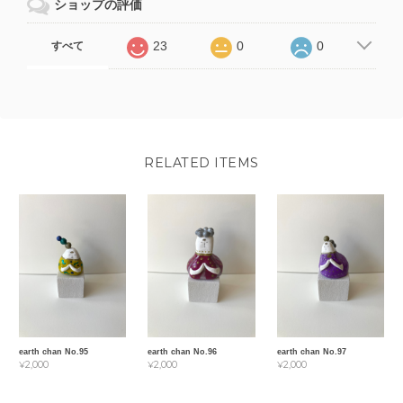
ショップの評価
23
0
0
すべて
RELATED ITEMS
earth chan No.95
earth chan No.96
earth chan No.97
¥2,000
¥2,000
¥2,000