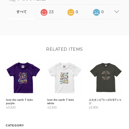
23
0
0
すべて
RELATED ITEMS
love the earth T kids
love the earth T kids
ユカタンビワハゴロモTシャ
purple
white
ツ
¥3,300
¥3,300
¥3,900
CATEGORY